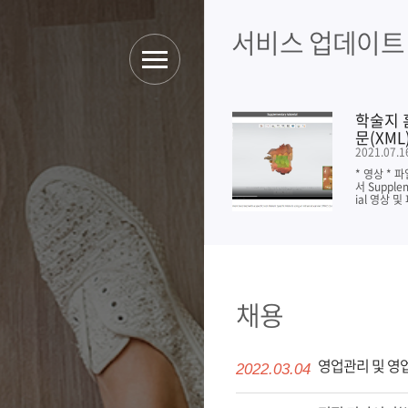
서비스 업데이트
학술대회 온라인 서
학술지 
비스 질문...
문(XML
2021.05.25
2021.07.1
발표자료에 질문이 등록되면
* 영상 * 
발표자에게 이메일로 알려주
서 Supple
는 기능이...
ial 영상 및
채용
영업관리 및 영업
2022.03.04