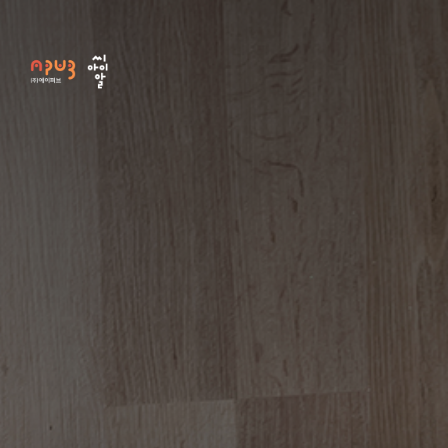
본
주
하
문
메
단
바
뉴
바
로
바
로
가
로
가
기
가
기
기
학술대회 온라인 서
비스 사이트...
2021.05.27
학술대회 웹사이트에 업로드
된 자료에 대하여 기존에 개
별 자료에 대한...